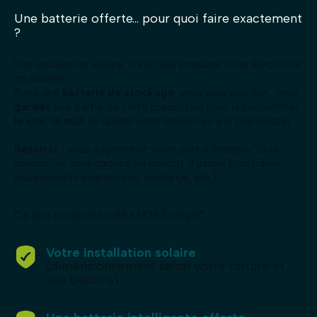
Une batterie offerte… pour quoi faire exactement
?
Une installation solaire, c’est déjà produire votre électricité
en journée.
Avec une
batterie de stockage
, vous allez plus loin : vous
gardez
une partie de votre production pour la consommer
le soir
,
la nuit
ou quand votre maison en a le plus besoin.
Résultat :
vous augmentez votre part d’énergie “faite
maison” et vous gagnez en confort d’usage (quotidien,
équipements énergivores, recharge, etc.).
Ce que comprend l’offre HDR Énergie*
Votre installation solaire
(dimensionnement selon votre toiture et
vos besoins)