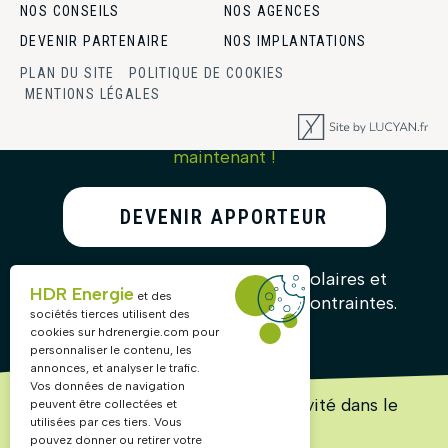
NOS CONSEILS
NOS AGENCES
DEVENIR PARTENAIRE
NOS IMPLANTATIONS
PLAN DU SITE
POLITIQUE DE COOKIES
MENTIONS LÉGALES
Générez un revenu complémentaire dès
maintenant !
DEVENIR APPORTEUR
D’AFFAIRES
Recommandez nos solutions solaires et
HDR Energie
et des
gagnez des commissions sans contraintes.
sociétés tierces utilisent des
cookies sur
hdrenergie.com
pour
personnaliser le contenu, les
annonces, et analyser le trafic.
Vos données de navigation
Lancez ou accélérez votre activité dans le
peuvent être collectées et
solaire !
utilisées par ces tiers. Vous
pouvez donner ou retirer votre