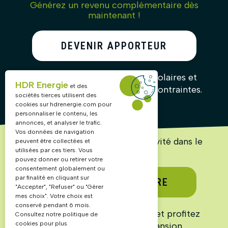
Générez un revenu complémentaire dès
maintenant !
DEVENIR APPORTEUR
D’AFFAIRES
Recommandez nos solutions solaires et
HDR Energie
et des
gagnez des commissions sans contraintes.
sociétés tierces utilisent des
cookies sur
hdrenergie.com
pour
personnaliser le contenu, les
annonces, et analyser le trafic.
Vos données de navigation
Lancez ou accélérez votre activité dans le
peuvent être collectées et
solaire !
utilisées par ces tiers. Vous
pouvez donner ou retirer votre
consentement globalement ou
par finalité en cliquant sur
DEVENIR PARTENAIRE
"Accepter", "Refuser" ou "Gérer
mes choix". Votre choix est
conservé pendant 6 mois.
Rejoignez un réseau structuré et profitez
Consultez notre politique de
cookies pour plus
d’un marché en pleine expansion.