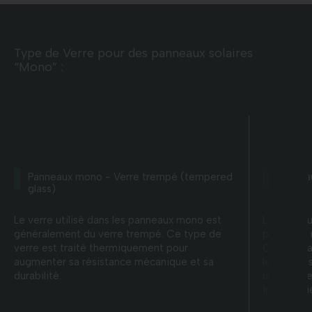
Type de Verre pour des panneaux solaires
“Mono” :
Panneaux mono - Verre trempé (tempered
Pannea
glass)
Le verre utilisé dans les panneaux mono est
L’épaisseu
généralement du verre trempé. Ce type de
panneaux 
verre est traité thermiquement pour
Cette épai
augmenter sa résistance mécanique et sa
les cellul
durabilité.
une bonne
intempéri