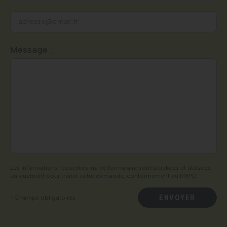
Nous vous remercions de l’intérêt porté.
Nos experts reviendront vers vous dans les plus brefs
délais.
Au plaisir.
L’équipe HDR Énergie.
Veuillez
Message :
laisser
ce
champ
vide.
Les informations recueillies via ce formulaire sont stockées et utilisées
uniquement pour traiter votre demande, conformément au RGPD.
ENVOYER
*
Champs obligatoires