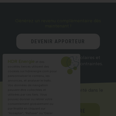
Générez un revenu complémentaire dès
maintenant !
DEVENIR APPORTEUR
D’AFFAIRES
Recommandez nos solutions solaires et
HDR Energie
et des
gagnez des commissions sans contraintes.
sociétés tierces utilisent des
cookies sur
hdrenergie.com
pour
personnaliser le contenu, les
annonces, et analyser le trafic.
Vos données de navigation
Lancez ou accélérez votre activité dans le
peuvent être collectées et
solaire !
utilisées par ces tiers. Vous
pouvez donner ou retirer votre
consentement globalement ou
par finalité en cliquant sur
DEVENIR PARTENAIRE
"Accepter", "Refuser" ou "Gérer