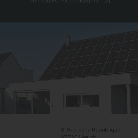
Voir toutes nos réalisations
31 Rue de la République
67720 Hœrdt