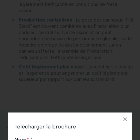
légèrement l’efficacité en conditions de forte
chaleur.
Production centralisée :
La pose des panneaux “Full
Black” est souvent combinée avec l’installation d’un
onduleur centralisé
.
Cette association peut
engendrer une baisse de performance globale, car le
moindre ombrage ou dysfonctionnement sur un
panneau affecte l’ensemble de l’installation,
réduisant ainsi l’efficacité énergétique.
Coût légèrement plus élevé :
L’accent sur le design
et l’apparence peut engendrer un coût légèrement
supérieur par rapport aux panneaux standard.
Télécharger la brochure
Types de Bâtiments Adaptés avec les panneaux
“Mono” :
Nom
*
: