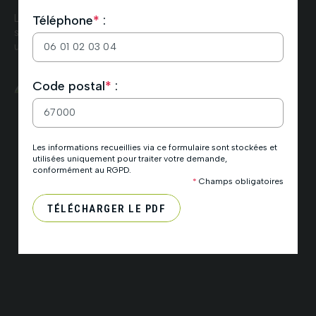
Les batteries physiques sont des dispositifs tangibles qui
Téléphone
*
:
stockent directement l’énergie sous forme chimique pour
une utilisation ultérieure. Voici les principaux types :
Veuillez
Code postal
*
:
laisser
ce
champ
vide.
Les informations recueillies via ce formulaire sont stockées et
utilisées uniquement pour traiter votre demande,
conformément au RGPD.
*
Champs obligatoires
TÉLÉCHARGER LE PDF