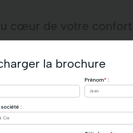
au cœur de votre confort
iner utilité et confort. Nos pompes à chaleur, ne sont pas seul
fficacité en hiver, apportent également de la fraîcheur en été
charger la brochure
vacue en été.
arques (Mitsubishi Electric, Bosch, Viessmann), HDR Energie est
Prénom
*
:
split ;
plit.
société :
-split, l’appareil est relié à un groupe extérieur et n’est dédié
le, est composée de différents appareils reliés à un seul groupe 
remercions de votre demande de téléchargement.
as à consulter également vos spams.
ôt.