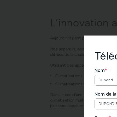
L’innovation 
Aujourd’hui il est possible de comb
Nos appareils, appréciés pour son e
Télé
diffuse de la chaleur en hiver et l’é
Utilisant des appareils de grandes m
Nom
*
:
Climatisations réversibles mono-
Climatisations réversibles multi-s
Nom de la 
Dans le cas d’une climatisation mono
climatisation multi-split, quant à el
Nous vous 
plusieurs espaces à la fois.
N’hésitez p
À très bient