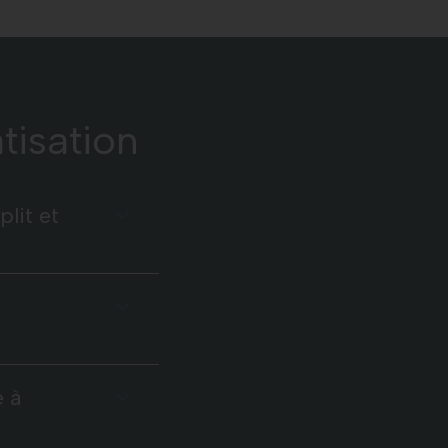
tisation
lit et
e à