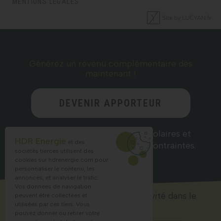
MENTIONS LÉGALES
Générez un revenu complémentaire dès
maintenant !
DEVENIR APPORTEUR
D’AFFAIRES
Recommandez nos solutions solaires et
HDR Energie
et des
gagnez des commissions sans contraintes.
sociétés tierces utilisent des
cookies sur
hdrenergie.com
pour
personnaliser le contenu, les
annonces, et analyser le trafic.
Vos données de navigation
Lancez ou accélérez votre activité dans le
peuvent être collectées et
solaire !
utilisées par ces tiers. Vous
pouvez donner ou retirer votre