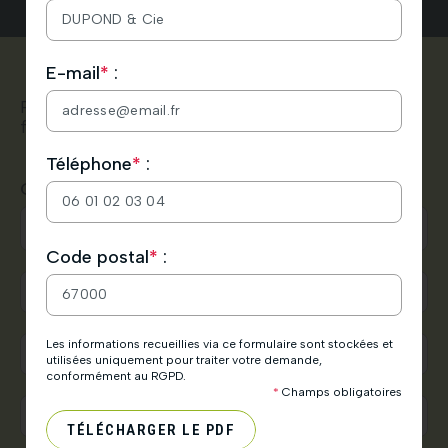
Nous vous remercions de votre demande de
E-mail
*
:
téléchargement.
N’hésitez pas à consulter également vos spams.
Pour toute demande, contactez-nous via ce
À très bientôt.
formulaire
L’équipe HDR Énergie.
Téléphone
*
:
Objet
*
:
Veuillez
Code postal
*
:
laisser
ce
champ
vide.
Les informations recueillies via ce formulaire sont stockées et
utilisées uniquement pour traiter votre demande,
conformément au RGPD.
*
Champs obligatoires
TÉLÉCHARGER LE PDF