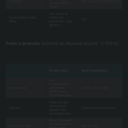
revenus
Bleu/Jaune/Violet/Rose)
accessible à
tous)
Oui, dans le
Cumulable entre
cadre du
Oui
elles
parcours « par
geste »
Poêle à granulés
(plafond de dépense éligible : 5 000 €)
Prime CEE
MaPrimeRénov’
Les
fournisseurs
Versée par
d’énergie
L’État, via l’Anah
(EDF,Engie,
TotalEnergies…)
Aide privée,
obligation
Nature
Subvention publique
légale des
énergéticiens
Non (montant
module selon
Condition de
Oui (profils
profil mais