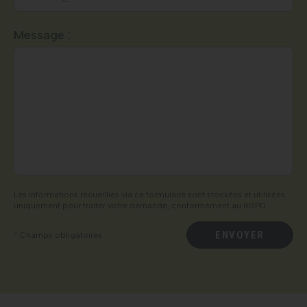
délais.
Au plaisir.
L’équipe HDR Énergie.
Veuillez
Message :
laisser
ce
champ
vide.
Les informations recueillies via ce formulaire sont stockées et utilisées
uniquement pour traiter votre demande, conformément au RGPD.
ENVOYER
*
Champs obligatoires