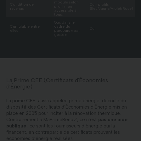
module selon
Condition de
Oui (profils
profil mais
revenus
Bleu/Jaune/Violet/Rose)
accessible à
tous)
Oui, dans le
Cumulable entre
cadre du
Oui
elles
parcours « par
geste »
La Prime CEE (Certificats d'Économies
d'Énergie)
La prime CEE, aussi appelée prime énergie, découle du
dispositif des Certificats d’Économies d’Énergie mis en
place en 2005 pour inciter à la rénovation thermique.
Contrairement à MaPrimeRénov’, ce n’est
pas une aide
publique
: ce sont les fournisseurs d’énergie qui la
financent, en contrepartie de certificats prouvant les
économies d’énergie réalisées.