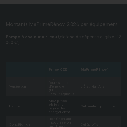
Montants MaPrimeRénov' 2026 par équipement
Pompe à chaleur air-eau
(plafond de dépense éligible : 12
000 €)
Prime CEE
MaPrimeRénov’
Les
fournisseurs
Versée par
d’énergie
L’État, via l’Anah
(EDF,Engie,
TotalEnergies…)
Aide privée,
obligation
Nature
Subvention publique
légale des
énergéticiens
Non (montant
module selon
Condition de
Oui (profils
profil mais