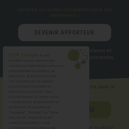
Générez un revenu complémentaire dès
maintenant !
DEVENIR APPORTEUR
D’AFFAIRES
Recommandez nos solutions solaires et
HDR Energie
et des
gagnez des commissions sans contraintes.
sociétés tierces utilisent des
cookies sur
hdrenergie.com
pour
personnaliser le contenu, les
annonces, et analyser le trafic.
Vos données de navigation
Lancez ou accélérez votre activité dans le
peuvent être collectées et
solaire !
utilisées par ces tiers. Vous
pouvez donner ou retirer votre
consentement globalement ou
par finalité en cliquant sur
DEVENIR PARTENAIRE
"Accepter", "Refuser" ou "Gérer
mes choix". Votre choix est
conservé pendant 6 mois.
Rejoignez un réseau structuré et profitez
Consultez notre politique de