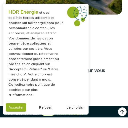
D’AFFAIRES
Recommandez nos solutions solaires et
HDR Energie
et des
gagnez des commissions sans contraintes.
sociétés tierces utilisent des
Innovation & Qualité
cookies sur
hdrenergie.com
pour
personnaliser le contenu, les
annonces, et analyser le trafic.
Vos données de navigation
Lancez ou accélérez votre activité dans le
peuvent être collectées et
solaire !
utilisées par ces tiers. Vous
pouvez donner ou retirer votre
consentement globalement ou
Avec HDR Énergie,
par finalité en cliquant sur
DEVENIR PARTENAIRE
"Accepter", "Refuser" ou "Gérer
laissez le soleil travailler pour vous
mes choix". Votre choix est
conservé pendant 6 mois.
Rejoignez un réseau structuré et profitez
Consultez notre politique de
cookies pour plus
d’un marché en pleine expansion.
10
ans
d'informations.
d’expérience
Accepter
Refuser
Je choisis
UNIVERS
UNIVERS
PROFESSIONNELS
PARTICULIERS