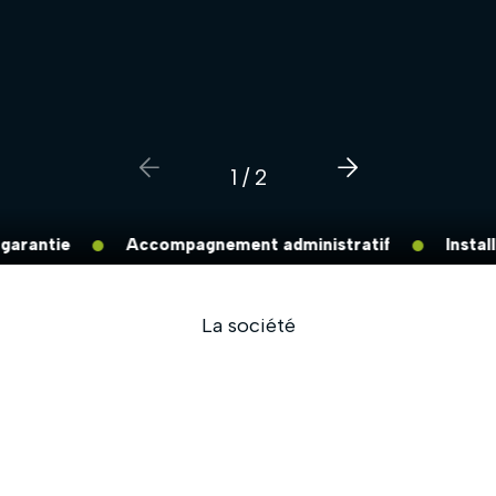
1
/
2
rantie
Accompagnement administratif
Installat
La société