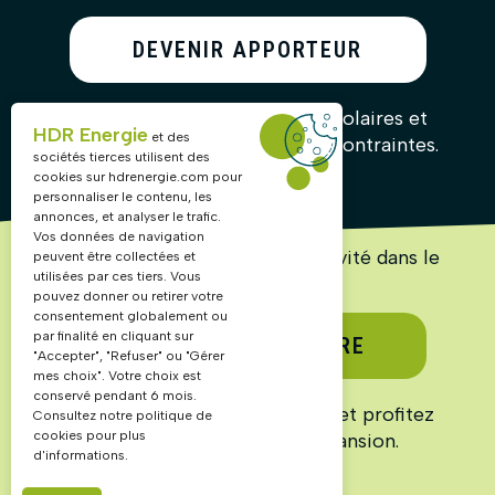
DEVENIR APPORTEUR
D’AFFAIRES
Recommandez nos solutions solaires et
HDR Energie
et des
gagnez des commissions sans contraintes.
sociétés tierces utilisent des
cookies sur
hdrenergie.com
pour
personnaliser le contenu, les
annonces, et analyser le trafic.
Vos données de navigation
Lancez ou accélérez votre activité dans le
peuvent être collectées et
solaire !
utilisées par ces tiers. Vous
pouvez donner ou retirer votre
consentement globalement ou
par finalité en cliquant sur
DEVENIR PARTENAIRE
"Accepter", "Refuser" ou "Gérer
mes choix". Votre choix est
conservé pendant 6 mois.
Rejoignez un réseau structuré et profitez
Consultez notre politique de
cookies pour plus
d’un marché en pleine expansion.
d'informations.