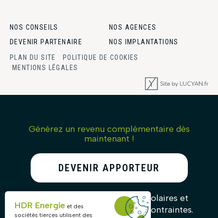
NOS CONSEILS
NOS AGENCES
DEVENIR PARTENAIRE
NOS IMPLANTATIONS
PLAN DU SITE
POLITIQUE DE COOKIES
MENTIONS LÉGALES
Générez un revenu complémentaire dès
maintenant !
DEVENIR APPORTEUR
D’AFFAIRES
Recommandez nos solutions solaires et
HDR Energie
et des
gagnez des commissions sans contraintes.
sociétés tierces utilisent des