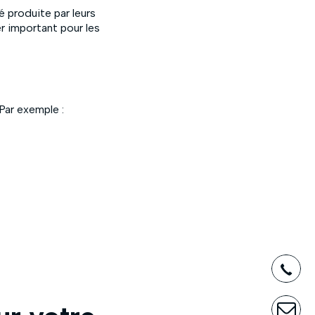
é produite par leurs
er important pour les
ar exemple :
03
CO