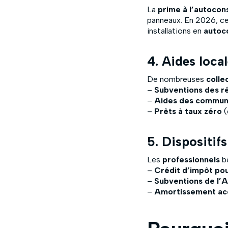
La
prime à l’autoco
panneaux. En 2026, cet
installations en
autoc
4. Aides loca
De nombreuses
colle
–
Subventions des r
–
Aides des commu
–
Prêts à taux zéro
(
5. Dispositif
Les
professionnels
bé
–
Crédit d’impôt pou
–
Subventions de l
–
Amortissement ac