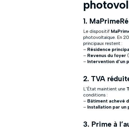
photovo
1. MaPrimeRén
Le dispositif
MaPrim
photovoltaïque. En 202
principaux restent :
–
Résidence princip
–
Revenus du foyer
(
–
Intervention d’un 
2. TVA réduit
L’État maintient une
T
conditions :
–
Bâtiment achevé de
–
Installation par un
3. Prime à l