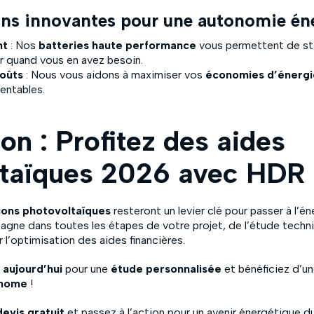
ions innovantes pour une autonomie én
nt
: Nos
batteries haute performance
vous permettent de sto
ser quand vous en avez besoin.
coûts
: Nous vous aidons à maximiser vos
économies d’énergi
rentables.
on : Profitez des aides
ltaïques 2026 avec HDR 
ions photovoltaïques
resteront un levier clé pour passer à l’én
ne dans toutes les étapes de votre projet, de l’étude techni
r l’optimisation des aides financières.
aujourd’hui
pour une
étude personnalisée
et bénéficiez d’u
onome
!
evis gratuit
et passez à l’action pour un avenir énergétique du