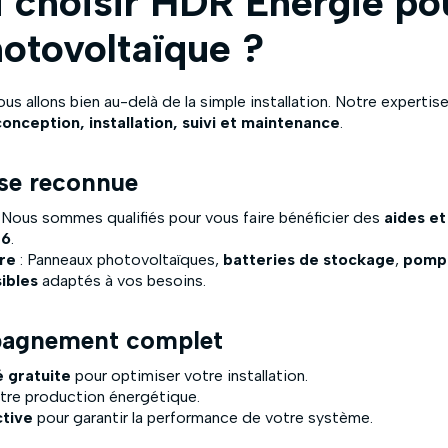
 choisir HDR Énergie po
hotovoltaïque ?
nous allons bien au-delà de la simple installation. Notre experti
conception, installation, suivi et maintenance
.
ise reconnue
 Nous sommes qualifiés pour vous faire bénéficier des
aides et
26
.
ure
: Panneaux photovoltaïques,
batteries de stockage
,
pompe
sibles
adaptés à vos besoins.
pagnement complet
é gratuite
pour optimiser votre installation.
tre production énergétique.
tive
pour garantir la performance de votre système.