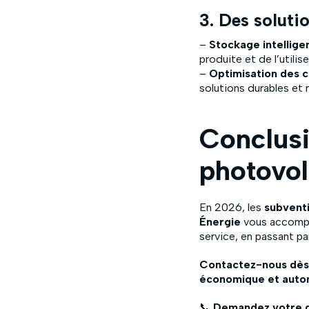
3. Des solut
–
Stockage intellige
produite et de l’utili
–
Optimisation des 
solutions durables et 
Conclusi
photovo
En 2026, les
subvent
Énergie
vous accompag
service, en passant pa
Contactez-nous dès 
économique et aut
📞
Demandez votre d