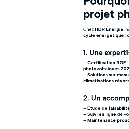
Pourquoi
projet p
Chez
HDR Énergie
, 
cycle énergétique
:
1. Une expert
–
Certification RGE
:
photovoltaïques 20
–
Solutions sur mes
climatisations réver
2. Un accom
–
Étude de faisabilit
–
Suivi en ligne
de vo
–
Maintenance proac