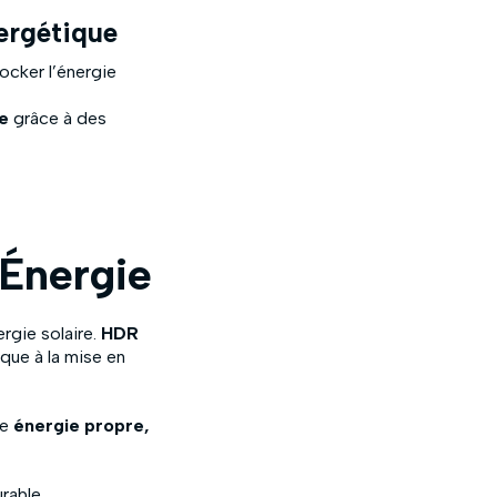
ergétique
cker l’énergie
e
grâce à des
Énergie
ergie solaire.
HDR
que à la mise en
ne
énergie propre,
rable.