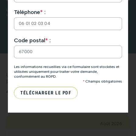
L’équipe HDR Énergie.
Les informations recueillies via ce formulaire sont stockées et utilisées
Téléphone
*
:
uniquement pour traiter votre demande, conformément au RGPD.
ENVOYER
*
Champs obligatoires
Veuillez
Code postal
*
:
laisser
ce
champ
vide.
Les informations recueillies via ce formulaire sont stockées et
utilisées uniquement pour traiter votre demande,
Une équipe engagée
conformément au RGPD.
pour la satisfaction client
*
Champs obligatoires
4,9
180 avis
TÉLÉCHARGER LE PDF
Août 2026