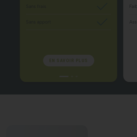
Sans frais
Fai
Sans apport
Ass
EN SAVOIR PLUS