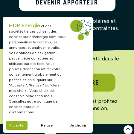
DEVENIR APPORTEUR
D’AFFAIRES
Recommandez nos solutions solaires et
HDR Energie
et des
gagnez des commissions sans contraintes.
sociétés tierces utilisent des
cookies sur
hdrenergie.com
pour
personnaliser le contenu, les
annonces, et analyser le trafic.
Vos données de navigation
Lancez ou accélérez votre activité dans le
peuvent être collectées et
solaire !
utilisées par ces tiers. Vous
pouvez donner ou retirer votre
consentement globalement ou
par finalité en cliquant sur
DEVENIR PARTENAIRE
"Accepter", "Refuser" ou "Gérer
mes choix". Votre choix est
conservé pendant 6 mois.
Rejoignez un réseau structuré et profitez
Consultez notre politique de
cookies pour plus
d’un marché en pleine expansion.
d'informations.
Accepter
Refuser
Je choisis
UNIVERS
UNIVERS
PROFESSIONNELS
PARTICULIERS