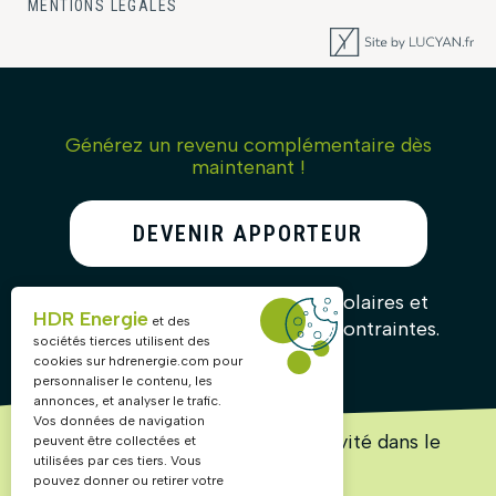
MENTIONS LÉGALES
Générez un revenu complémentaire dès
maintenant !
DEVENIR APPORTEUR
D’AFFAIRES
Recommandez nos solutions solaires et
HDR Energie
et des
gagnez des commissions sans contraintes.
sociétés tierces utilisent des
cookies sur
hdrenergie.com
pour
personnaliser le contenu, les
annonces, et analyser le trafic.
Vos données de navigation
Lancez ou accélérez votre activité dans le
peuvent être collectées et
solaire !
utilisées par ces tiers. Vous
pouvez donner ou retirer votre