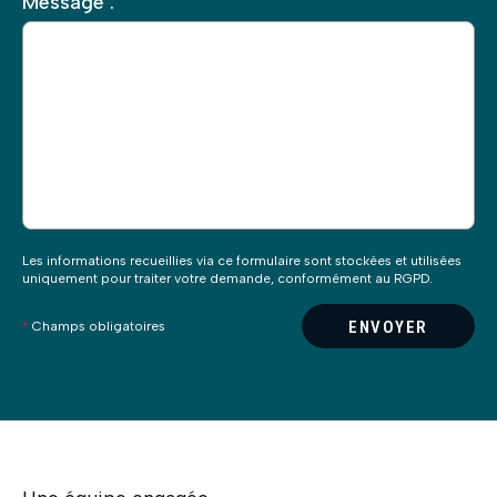
Message :
laisser
ce
champ
vide.
Les informations recueillies via ce formulaire sont stockées et utilisées
uniquement pour traiter votre demande, conformément au RGPD.
ENVOYER
*
Champs obligatoires