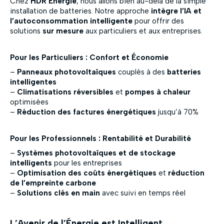
Chez
HDR Énergie
, nous allons bien au-delà de la simple
installation de batteries. Notre approche
intègre l’IA et
l’autoconsommation intelligente
pour offrir des
solutions
sur mesure
aux particuliers et aux entreprises.
Pour les Particuliers : Confort et Économie
–
Panneaux photovoltaïques
couplés à des
batteries
intelligentes
–
Climatisations réversibles
et
pompes à chaleur
optimisées
–
Réduction des factures énergétiques
jusqu’à 70%
Pour les Professionnels : Rentabilité et Durabilité
–
Systèmes photovoltaïques et de stockage
intelligents
pour les entreprises
–
Optimisation des coûts énergétiques
et
réduction
de l’empreinte carbone
–
Solutions clés en main
avec suivi en temps réel
L’Avenir de l’Énergie est Intelligent