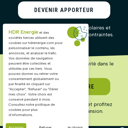
DEVENIR APPORTEUR
D’AFFAIRES
Recommandez nos solutions solaires et
HDR Energie
et des
gagnez des commissions sans contraintes.
sociétés tierces utilisent des
cookies sur
hdrenergie.com
pour
personnaliser le contenu, les
annonces, et analyser le trafic.
Vos données de navigation
Lancez ou accélérez votre activité dans le
peuvent être collectées et
solaire !
utilisées par ces tiers. Vous
pouvez donner ou retirer votre
consentement globalement ou
par finalité en cliquant sur
DEVENIR PARTENAIRE
"Accepter", "Refuser" ou "Gérer
mes choix". Votre choix est
conservé pendant 6 mois.
Rejoignez un réseau structuré et profitez
Consultez notre politique de
cookies pour plus
d’un marché en pleine expansion.
d'informations.
Accepter
Refuser
Je choisis