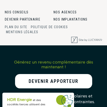
NOS CONSEILS
NOS AGENCES
DEVENIR PARTENAIRE
NOS IMPLANTATIONS
PLAN DU SITE
POLITIQUE DE COOKIES
MENTIONS LÉGALES
Générez un revenu complémentaire dès
maintenant !
DEVENIR APPORTEUR
D’AFFAIRES
Recommandez nos solutions solaires et
HDR Energie
et des
gagnez des commissions sans contraintes.
sociétés tierces utilisent des