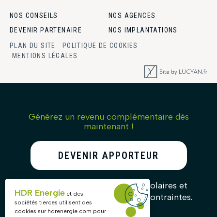
NOS CONSEILS
NOS AGENCES
DEVENIR PARTENAIRE
NOS IMPLANTATIONS
PLAN DU SITE
POLITIQUE DE COOKIES
MENTIONS LÉGALES
Générez un revenu complémentaire dès
maintenant !
DEVENIR APPORTEUR
D’AFFAIRES
Recommandez nos solutions solaires et
HDR Energie
et des
gagnez des commissions sans contraintes.
sociétés tierces utilisent des
cookies sur
hdrenergie.com
pour