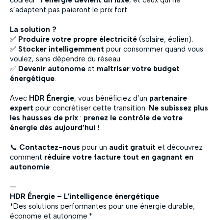
coureur :
l’énergie devient un luxe
, et ceux qui ne
s’adaptent pas paieront le prix fort.
La solution ?
✅
Produire votre propre électricité
(solaire, éolien).
✅
Stocker intelligemment
pour consommer quand vous
voulez, sans dépendre du réseau.
✅
Devenir autonome
et
maîtriser votre budget
énergétique
.
Avec
HDR Énergie
, vous bénéficiez d’un
partenaire
expert
pour concrétiser cette transition.
Ne subissez plus
les hausses de prix
:
prenez le contrôle de votre
énergie dès aujourd’hui !
📞
Contactez-nous
pour un
audit gratuit
et découvrez
comment
réduire votre facture tout en gagnant en
autonomie
.
—
HDR Énergie – L’intelligence énergétique
*Des solutions performantes pour une énergie durable,
économe et autonome.*