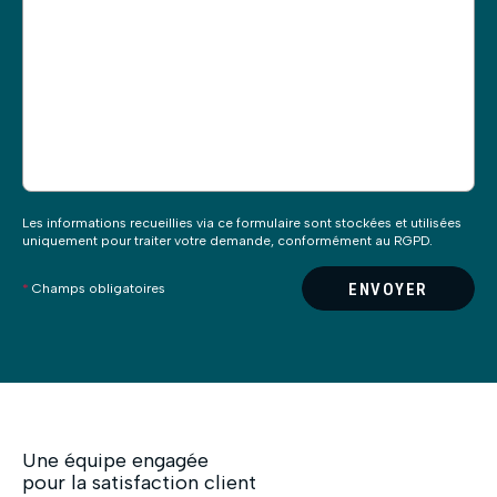
ce
champ
vide.
Les informations recueillies via ce formulaire sont stockées et utilisées
uniquement pour traiter votre demande, conformément au RGPD.
ENVOYER
*
Champs obligatoires
Une équipe engagée
pour la satisfaction client