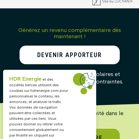
Générez un revenu complémentaire dès
maintenant !
DEVENIR APPORTEUR
D’AFFAIRES
Recommandez nos solutions solaires et
HDR Energie
et des
gagnez des commissions sans contraintes.
sociétés tierces utilisent des
cookies sur
hdrenergie.com
pour
personnaliser le contenu, les
annonces, et analyser le trafic.
Vos données de navigation
Lancez ou accélérez votre activité dans le
peuvent être collectées et
solaire !
utilisées par ces tiers. Vous
pouvez donner ou retirer votre
consentement globalement ou
par finalité en cliquant sur
DEVENIR PARTENAIRE