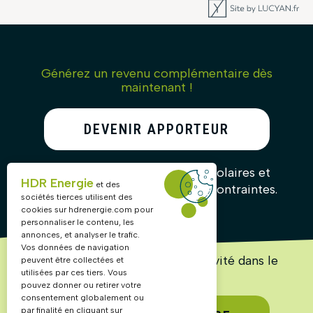
Générez un revenu complémentaire dès
maintenant !
DEVENIR APPORTEUR
D’AFFAIRES
Recommandez nos solutions solaires et
HDR Energie
et des
gagnez des commissions sans contraintes.
sociétés tierces utilisent des
cookies sur
hdrenergie.com
pour
personnaliser le contenu, les
annonces, et analyser le trafic.
Vos données de navigation
Lancez ou accélérez votre activité dans le
peuvent être collectées et
solaire !
utilisées par ces tiers. Vous
pouvez donner ou retirer votre
consentement globalement ou
par finalité en cliquant sur