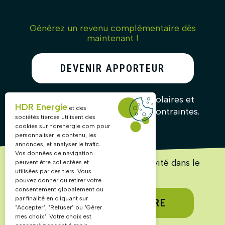
Générez un revenu complémentaire dès
maintenant !
DEVENIR APPORTEUR
D’AFFAIRES
Recommandez nos solutions solaires et
HDR Energie
et des
gagnez des commissions sans contraintes.
sociétés tierces utilisent des
cookies sur
hdrenergie.com
pour
personnaliser le contenu, les
annonces, et analyser le trafic.
Vos données de navigation
Lancez ou accélérez votre activité dans le
peuvent être collectées et
solaire !
utilisées par ces tiers. Vous
pouvez donner ou retirer votre
consentement globalement ou
par finalité en cliquant sur
DEVENIR PARTENAIRE
"Accepter", "Refuser" ou "Gérer
mes choix". Votre choix est