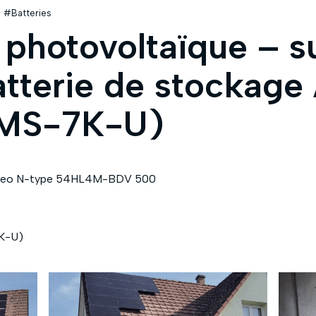
#Batteries
n photovoltaïque – s
atterie de stocka
(MS-7K-U)
er Neo N-type 54HL4M-BDV 500
K-U)