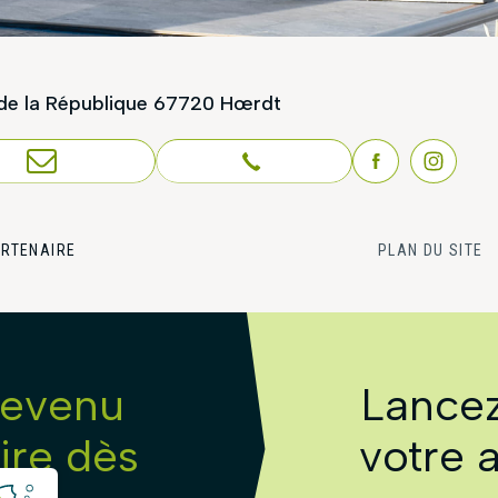
de la République
67720 Hœrdt
S CONTACTER
03 88 23 75 50
ARTENAIRE
PLAN DU SITE
revenu
Lancez
re dès
votre a