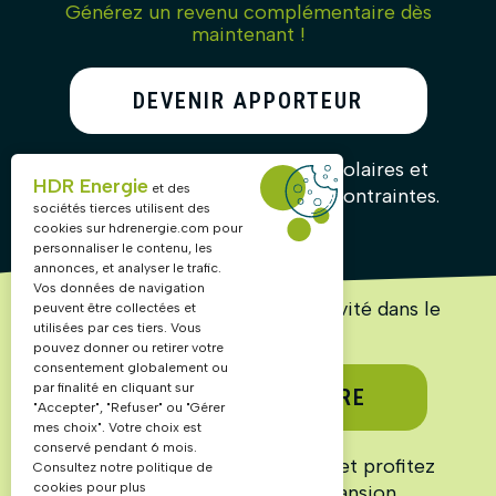
Générez un revenu complémentaire dès
maintenant !
DEVENIR APPORTEUR
D’AFFAIRES
Recommandez nos solutions solaires et
HDR Energie
et des
gagnez des commissions sans contraintes.
sociétés tierces utilisent des
cookies sur
hdrenergie.com
pour
personnaliser le contenu, les
annonces, et analyser le trafic.
Vos données de navigation
Lancez ou accélérez votre activité dans le
peuvent être collectées et
solaire !
utilisées par ces tiers. Vous
pouvez donner ou retirer votre
consentement globalement ou
par finalité en cliquant sur
DEVENIR PARTENAIRE
"Accepter", "Refuser" ou "Gérer
mes choix". Votre choix est
conservé pendant 6 mois.
Rejoignez un réseau structuré et profitez
Consultez notre politique de
cookies pour plus
d’un marché en pleine expansion.