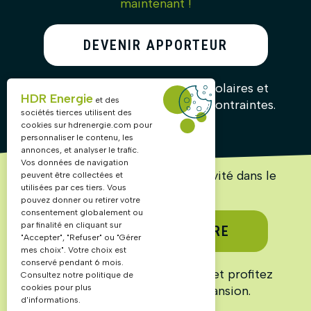
maintenant !
DEVENIR APPORTEUR
D’AFFAIRES
Recommandez nos solutions solaires et
HDR Energie
et des
gagnez des commissions sans contraintes.
sociétés tierces utilisent des
cookies sur
hdrenergie.com
pour
personnaliser le contenu, les
annonces, et analyser le trafic.
Vos données de navigation
Lancez ou accélérez votre activité dans le
peuvent être collectées et
solaire !
utilisées par ces tiers. Vous
pouvez donner ou retirer votre
consentement globalement ou
par finalité en cliquant sur
DEVENIR PARTENAIRE
"Accepter", "Refuser" ou "Gérer
mes choix". Votre choix est
conservé pendant 6 mois.
Rejoignez un réseau structuré et profitez
Consultez notre politique de
cookies pour plus
d’un marché en pleine expansion.
d'informations.