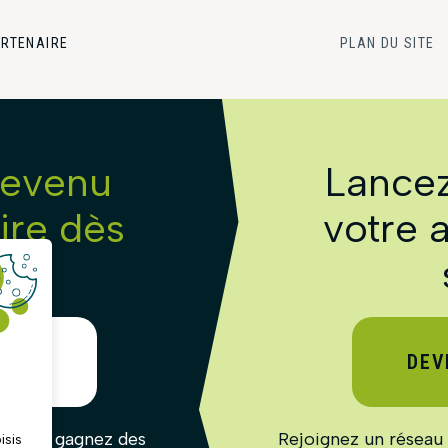
ARTENAIRE
PLAN DU SITE
revenu
Lancez
re dès
votre a
t !
TEUR
DEV
res et gagnez des
Rejoignez un réseau 
isis