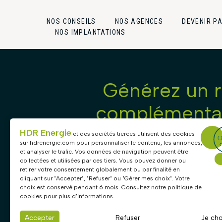
NOS CONSEILS
NOS AGENCES
DEVENIR P
NOS IMPLANTATIONS
Générez un 
complémentai
maintenan
HDR Energie
et des sociétés tierces utilisent des cookies
sur
hdrenergie.com
pour personnaliser le contenu, les annonces,
et analyser le trafic. Vos données de navigation peuvent être
collectées et utilisées par ces tiers. Vous pouvez donner ou
retirer votre consentement globalement ou par finalité en
DEVENIR APPOR
cliquant sur "Accepter", "Refuser" ou "Gérer mes choix". Votre
choix est conservé pendant 6 mois. Consultez notre politique de
cookies pour plus d'informations.
Recommandez nos solutions solai
Accepter
Refuser
Je cho