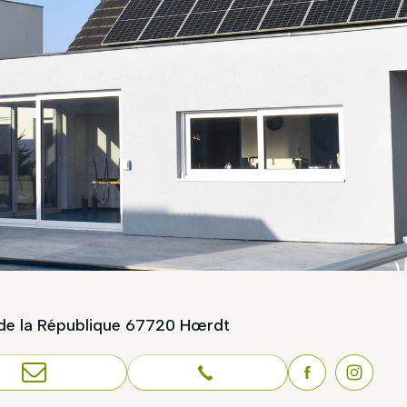
de la République
67720 Hœrdt
S CONTACTER
03 88 23 75 50