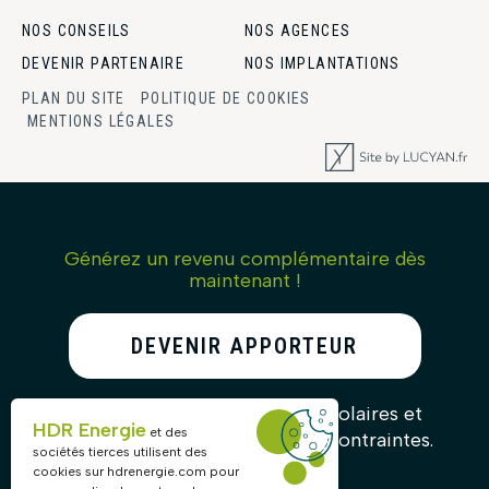
NOS CONSEILS
NOS AGENCES
DEVENIR PARTENAIRE
NOS IMPLANTATIONS
PLAN DU SITE
POLITIQUE DE COOKIES
MENTIONS LÉGALES
Générez un revenu complémentaire dès
maintenant !
DEVENIR APPORTEUR
D’AFFAIRES
Recommandez nos solutions solaires et
HDR Energie
et des
gagnez des commissions sans contraintes.
sociétés tierces utilisent des
cookies sur
hdrenergie.com
pour