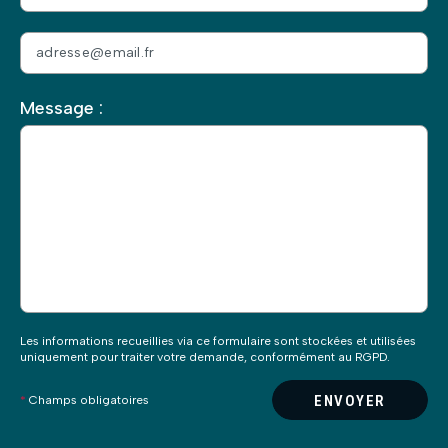
Nous vous remercions de l’intérêt porté.
Nos experts reviendront vers vous dans les plus brefs
délais.
Au plaisir.
L’équipe HDR Énergie.
Veuillez
Message :
laisser
ce
champ
vide.
Les informations recueillies via ce formulaire sont stockées et utilisées
uniquement pour traiter votre demande, conformément au RGPD.
ENVOYER
*
Champs obligatoires