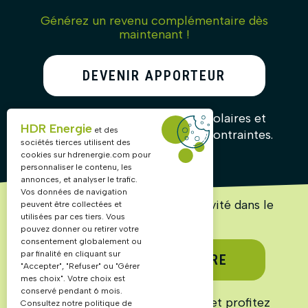
Générez un revenu complémentaire dès
maintenant !
DEVENIR APPORTEUR
D’AFFAIRES
Recommandez nos solutions solaires et
HDR Energie
et des
gagnez des commissions sans contraintes.
sociétés tierces utilisent des
cookies sur
hdrenergie.com
pour
personnaliser le contenu, les
annonces, et analyser le trafic.
Vos données de navigation
Lancez ou accélérez votre activité dans le
peuvent être collectées et
solaire !
utilisées par ces tiers. Vous
pouvez donner ou retirer votre
consentement globalement ou
par finalité en cliquant sur
DEVENIR PARTENAIRE
"Accepter", "Refuser" ou "Gérer
mes choix". Votre choix est
conservé pendant 6 mois.
Rejoignez un réseau structuré et profitez
Consultez notre politique de