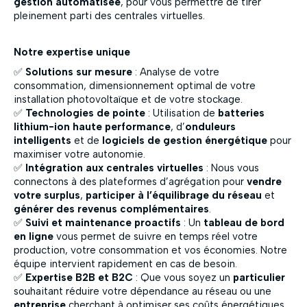
gestion automatisée
, pour vous permettre de tirer
pleinement parti des centrales virtuelles.
Notre expertise unique
✅
Solutions sur mesure
: Analyse de votre
consommation, dimensionnement optimal de votre
installation photovoltaïque et de votre stockage.
✅
Technologies de pointe
: Utilisation de
batteries
lithium-ion haute performance
, d’
onduleurs
intelligents
et de
logiciels de gestion énergétique
pour
maximiser votre autonomie.
✅
Intégration aux centrales virtuelles
: Nous vous
connectons à des plateformes d’agrégation pour
vendre
votre surplus
,
participer à l’équilibrage du réseau
et
générer des revenus complémentaires
.
✅
Suivi et maintenance proactifs
: Un
tableau de bord
en ligne
vous permet de suivre en temps réel votre
production, votre consommation et vos économies. Notre
équipe intervient rapidement en cas de besoin.
✅
Expertise B2B et B2C
: Que vous soyez un
particulier
souhaitant réduire votre dépendance au réseau ou une
entreprise
cherchant à optimiser ses coûts énergétiques,