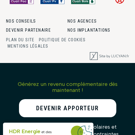
NOS CONSEILS
NOS AGENCES
DEVENIR PARTENAIRE
NOS IMPLANTATIONS
PLAN DU SITE
POLITIQUE DE COOKIES
MENTIONS LÉGALES
Générez un revenu complémentaire dès
maintenant !
DEVENIR APPORTEUR
D’AFFAIRES
Recommandez nos solutions solaires et
HDR Energie
et des
gagnez des commissions sans contraintes.