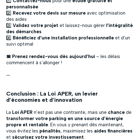
1️⃣
Contactez-nous
pour une
étude gratuite et
personnalisée
2️⃣
Recevez votre devis sur mesure
avec optimisation
des aides
3️⃣
Validez votre projet
et laissez-nous gérer
l’intégralité
des démarches
4️⃣
Bénéficiez d’une installation professionnelle
et d’un
suivi optimal
📅 Prenez rendez-vous dès aujourd’hui
– les délais
commencent à s’allonger !
—
Conclusion : La Loi APER, un levier
d’économies et d’innovation
La
Loi APER
n’est pas une contrainte, mais une
chance
de
transformer votre parking en une source d’énergie
propre et rentable
. En vous y prenant dès maintenant,
vous évitez les
pénalités
, maximisez les
aides financières
et
sécurisez votre investissement
.