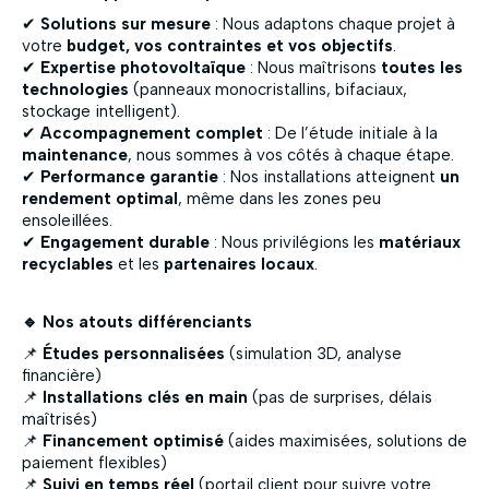
✔
Solutions sur mesure
: Nous adaptons chaque projet à
votre
budget, vos contraintes et vos objectifs
.
✔
Expertise photovoltaïque
: Nous maîtrisons
toutes les
technologies
(panneaux monocristallins, bifaciaux,
stockage intelligent).
✔
Accompagnement complet
: De l’étude initiale à la
maintenance
, nous sommes à vos côtés à chaque étape.
✔
Performance garantie
: Nos installations atteignent
un
rendement optimal
, même dans les zones peu
ensoleillées.
✔
Engagement durable
: Nous privilégions les
matériaux
recyclables
et les
partenaires locaux
.
🔹 Nos atouts différenciants
📌
Études personnalisées
(simulation 3D, analyse
financière)
📌
Installations clés en main
(pas de surprises, délais
maîtrisés)
📌
Financement optimisé
(aides maximisées, solutions de
paiement flexibles)
📌
Suivi en temps réel
(portail client pour suivre votre