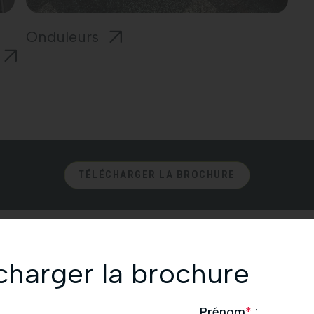
Onduleurs
TÉLÉCHARGER LA BROCHURE
charger la brochure
ée
Prénom
*
: