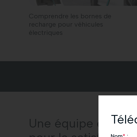
Comprendre les bornes de
recharge pour véhicules
électriques
Télé
Une équipe engag
Nom
*
: