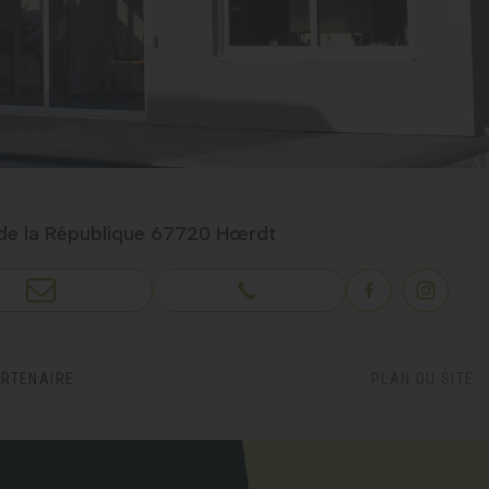
de la République
67720 Hœrdt
S CONTACTER
03 88 23 75 50
ARTENAIRE
PLAN DU SITE