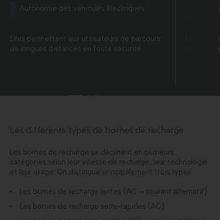
Autonomie des véhicules électriques :
Transit
Elles permettent aux utilisateurs de parcourir
Elles favo
de longues distances en toute sécurité.
carburants
plus verte.
Les différents types de bornes de recharge
Les bornes de recharge se déclinent en plusieurs
catégories selon leur vitesse de recharge, leur technologie
et leur usage. On distingue principalement trois types :
Les bornes de recharge lentes (AC – courant alternatif)
Les bornes de recharge semi-rapides (AC)