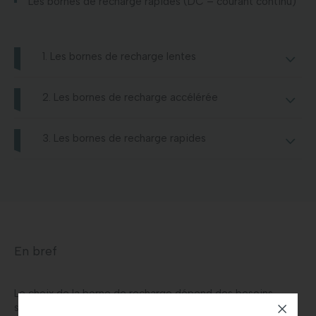
Les bornes de recharge rapides (DC – courant continu)
1. Les bornes de recharge lentes
2. Les bornes de recharge accélérée
3. Les bornes de recharge rapides
En bref
Le choix de la borne de recharge dépend des besoins
spécifiques de l’utilisateur, de l’environnement