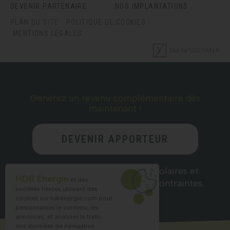
DEVENIR PARTENAIRE
NOS IMPLANTATIONS
PLAN DU SITE
POLITIQUE DE COOKIES
MENTIONS LÉGALES
Générez un revenu complémentaire dès
maintenant !
DEVENIR APPORTEUR
D’AFFAIRES
Recommandez nos solutions solaires et
HDR Energie
et des
gagnez des commissions sans contraintes.
sociétés tierces utilisent des
cookies sur
hdrenergie.com
pour
personnaliser le contenu, les
annonces, et analyser le trafic.
Vos données de navigation