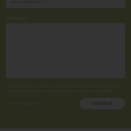
Au plaisir.
L’équipe HDR Énergie.
Veuillez
Message :
laisser
ce
champ
vide.
Les informations recueillies via ce formulaire sont stockées et utilisées
uniquement pour traiter votre demande, conformément au RGPD.
ENVOYER
*
Champs obligatoires